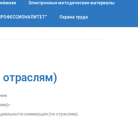
риёмная
Электронные методические материалы
“ПРОФЕССИОНАЛИТЕТ”
Охрана труда
 отраслям)
ние.
лям)»
циальности коммерция (по отраслям);