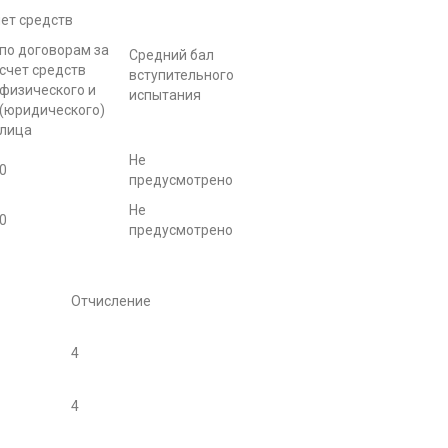
ет средств
по договорам за
Средний бал
счет средств
вступительного
физического и
испытания
(юридического)
лица
Не
0
предусмотрено
Не
0
предусмотрено
Отчисление
4
4