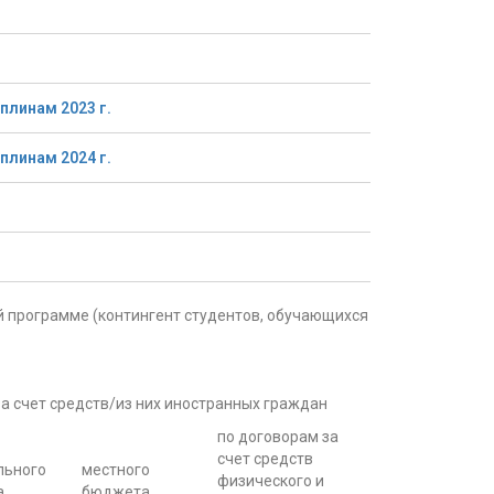
линам 2023 г.
линам 2024 г.
 программе (контингент студентов, обучающихся
а счет средств/из них иностранных граждан
по договорам за
счет средств
льного
местного
физического и
а
бюджета