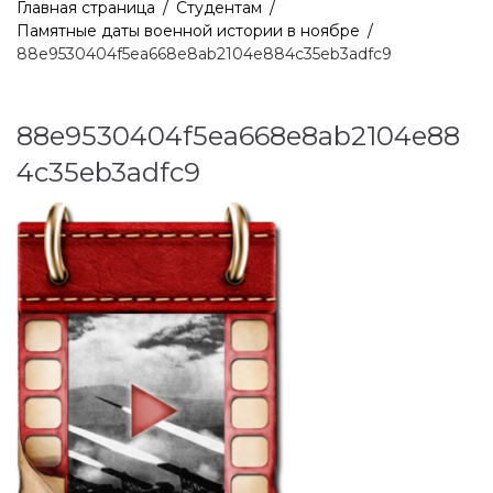
Главная страница
/
Студентам
/
Памятные даты военной истории в ноябре
/
88e9530404f5ea668e8ab2104e884c35eb3adfc9
88e9530404f5ea668e8ab2104e88
4c35eb3adfc9