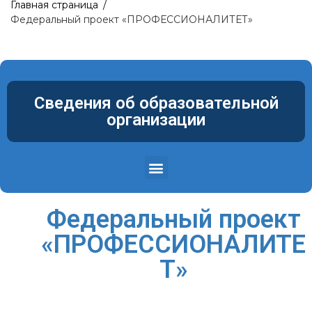
Главная страница
/
Федеральный проект «ПРОФЕССИОНАЛИТЕТ»
Сведения об образовательной
организации
Структура и органы управления образовательной организацией
Материально-техническое обеспечение и оснащенность образовательного процесса. Доступная среда
Федеральный проект
«ПРОФЕССИОНАЛИТЕ
Т»