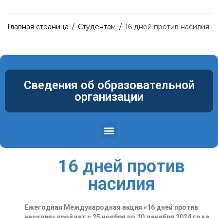
Главная страница
/
Студентам
/
16 дней против насилия
Сведения об образовательной
организации
Структура и органы управления образовательной организацией
Материально-техническое обеспечение и оснащенность образовательного процесса. Доступная среда
16 дней против
насилия
Ежегодная Международная акция «16 дней против
насилия»
пройдет с 25 ноября по 10 декабря 2024 года