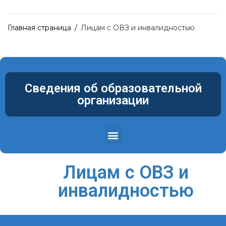
Главная страница
/
Лицам с ОВЗ и инвалидностью
Сведения об образовательной
организации
Структура и органы управления образовательной организацией
Материально-техническое обеспечение и оснащенность образовательного процесса. Доступная среда
Лицам с ОВЗ и
инвалидностью