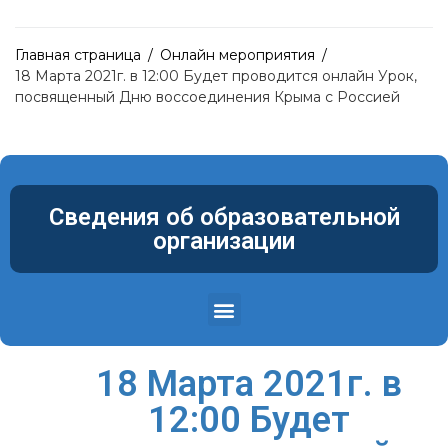
Главная страница
/
Онлайн мероприятия
/
18 Марта 2021г. в 12:00 Будет проводится онлайн Урок,
посвященный Дню воссоединения Крыма с Россией
Сведения об образовательной
организации
Структура и органы управления образовательной организацией
Материально-техническое обеспечение и оснащенность образовательного процесса. Доступная среда
18 Марта 2021г. в
12:00 Будет