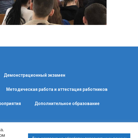
Демонстрационный экзамен
Методическая работа и аттестация работников
роприятия
Дополнительное образование
а.
сом