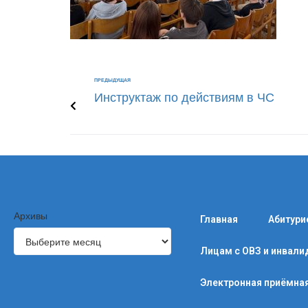
ПРЕДЫДУЩАЯ
Инструктаж по действиям в ЧС
Архивы
Главная
Абитури
Лицам с ОВЗ и инвал
Электронная приёмна