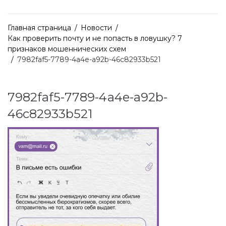
Главная страница
/
Новости
/
Как проверить почту и не попасть в ловушку? 7
признаков мошеннических схем
/
7982faf5-7789-4a4e-a92b-46c82933b521
7982faf5-7789-4a4e-a92b-
46c82933b521