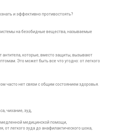
познать и эффективно противостоять?
 системы на безобидные вещества, называемые
т антитела, которые, вместо защиты, вызывают
омам. Это может быть все что угодно: от легкого
том часто нет связи с общим состоянием здоровья.
а, чихание, зуд,
немедленной медицинской помощи,
, от легкого зуда до анафилактического шока,