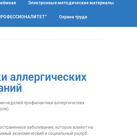
риёмная
Электронные методические материалы
“ПРОФЕССИОНАЛИТЕТ”
Охрана труда
и аллергических
аний
сии неделей профилактики аллергических
юля)
ространенное заболевание, которое влияет на
тимый экономический и социальный ущерб.