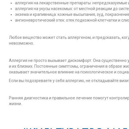
аллергия на лекарственные препараты: непредсказуемые и
аллергия на укусы насекомых: от местной реакции до сист
экзема и крапивница: кожные высыпания, зуд, покраснение
ангионевротический отек: отек подкожной клетчатки и сли
Любое вещество может стать аллергеном, и предсказать, когд
невозможно.
Аллергия не просто вызывает дискомфорт. Она существенно у
и их близких. Постоянные симптомы, ограничения в образе жи
оказывает значительное влияние на психологическое и соци
Если вы подозреваете у себя аллергию, не откладывайте визит
Ранняя диагностика и правильное лечение помогут контроли
жизни.