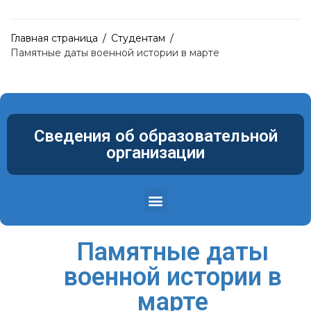
Главная страница
/
Студентам
/
Памятные даты военной истории в марте
Сведения об образовательной
организации
Структура и органы управления образовательной организацией
Материально-техническое обеспечение и оснащенность образовательного процесса. Доступная среда
Памятные даты
военной истории в
марте