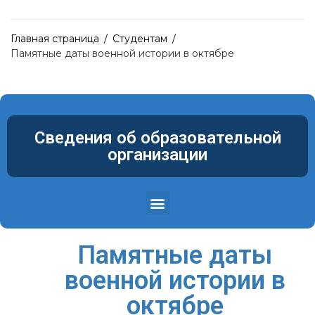
Главная страница
/
Студентам
/
Памятные даты военной истории в октябре
Сведения об образовательной
организации
Структура и органы управления образовательной организацией
Материально-техническое обеспечение и оснащенность образовательного процесса. Доступная среда
Памятные даты
военной истории в
октябре