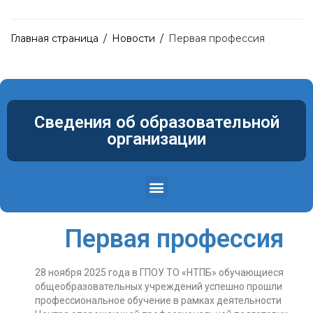
Главная страница
/
Новости
/
Первая профессия
Сведения об образовательной
организации
Структура и органы управления образовательной организацией
Материально-техническое обеспечение и оснащенность образовательного процесса. Доступная среда
Первая профессия
28 ноября 2025 года в ГПОУ ТО «НТПБ» обучающиеся
общеобразовательных учреждений успешно прошли
профессиональное обучение в рамках деятельности