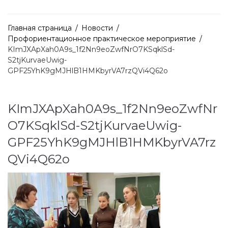
Главная страница
/
Новости
/
Профориентационное практическое мероприятие
/
KImJXApXah0A9s_1f2Nn9eoZwfNrO7KSqklSd-
S2tjKurvaeUwig-
GPF25YhK9gMJHlB1HMKbyrVA7rzQVi4Q62o
KImJXApXah0A9s_1f2Nn9eoZwfNr
O7KSqklSd-S2tjKurvaeUwig-
GPF25YhK9gMJHlB1HMKbyrVA7rz
QVi4Q62o