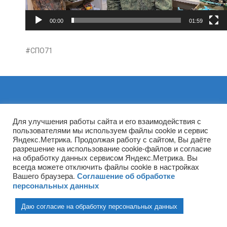
00:00
01:59
#СПО71
Архивы
Для улучшения работы сайта и его взаимодействия с
пользователями мы используем файлы cookie и сервис
Яндекс.Метрика. Продолжая работу с сайтом, Вы даёте
разрешение на использование cookie-файлов и согласие
на обработку данных сервисом Яндекс.Метрика. Вы
всегда можете отключить файлы cookie в настройках
Вашего браузера.
Соглашение об обработке
персональных данных
Даю согласие на обработку персональных данных
(ГПОУ ТО «НТПБ») 2020 г. ©