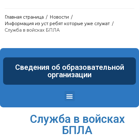
Главная страница
/
Новости
/
Информация из уст ребят которые уже служат
/
Служба в войсках БПЛА
Сведения об образовательной
организации
Структура и органы управления образовательной организацией
Материально-техническое обеспечение и оснащенность образовательного процесса. Доступная среда
Служба в войсках
БПЛА