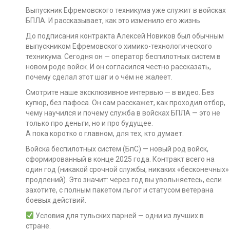
Выпускник Ефремовского техникума уже служит в войсках
БПЛА. И рассказывает, как это изменило его жизнь
До подписания контракта Алексей Новиков был обычным
выпускником Ефремовского химико-технологического
техникума. Сегодня он — оператор беспилотных систем в
новом роде войск. И он согласился честно рассказать,
почему сделал этот шаг и о чём не жалеет.
Смотрите наше эксклюзивное интервью — в видео. Без
купюр, без пафоса. Он сам расскажет, как проходил отбор,
чему научился и почему служба в войсках БПЛА — это не
только про деньги, но и про будущее.
А пока коротко о главном, для тех, кто думает.
Войска беспилотных систем (БпС) — новый род войск,
сформированный в конце 2025 года. Контракт всего на
один год (никакой срочной службы, никаких «бесконечных»
продлений). Это значит: через год вы увольняетесь, если
захотите, с полным пакетом льгот и статусом ветерана
боевых действий.
Условия для тульских парней — одни из лучших в
стране.