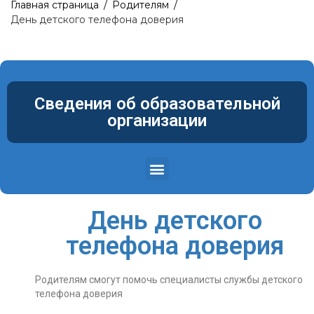
Главная страница
/
Родителям
/
День детского телефона доверия
Сведения об образовательной
организации
Структура и органы управления образовательной организацией
Материально-техническое обеспечение и оснащенность образовательного процесса. Доступная среда
День детского
телефона доверия
Родителям смогут помочь специалисты службы детского
телефона доверия