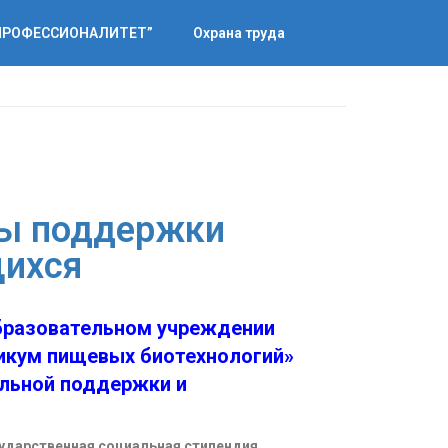
“ПРОФЕССИОНАЛИТЕТ”
Охрана труда
ры поддержки
ихся
бразовательном учреждении
икум пищевых биотехнологий»
льной поддержки и
сударственная социальная стипендия