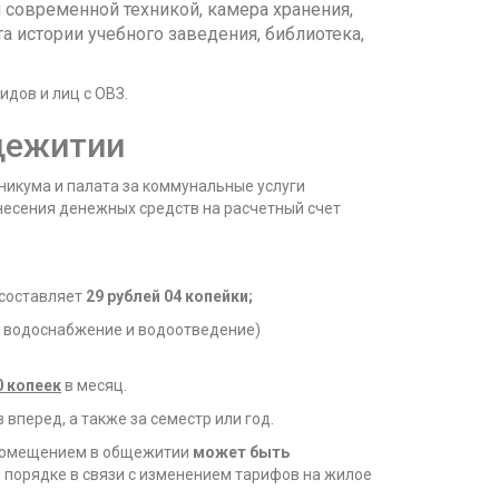
 современной техникой, камера хранения,
а истории учебного заведения, библиотека,
дов и лиц с ОВЗ.
щежитии
икума и палата за коммунальные услуги
внесения денежных средств на расчетный счет
 составляет
29 рублей 04 копейки
;
я, водоснабжение и водоотведение)
0 копеек
в месяц.
вперед, а также за семестр или год.
помещением в общежитии
может быть
порядке в связи с изменением тарифов на жилое