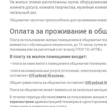
На жилых этажах расположены кухня, оборудованная
комната досуга, комната творчества, музейная комнат
читальный зал.
Общежитие частично приспособлено для проживания инвали
Оплата за проживание в об
Плата за пользование жилым помещением в общежитии техн
взимается с обучающихся ежемесячно, до 15 числа, путем 
техникума или на расчетный счет в кассу ГПОУ ТО «НТПБ».
В плату за жилое помещение входит:
—плата за наем жилого помещения в общежитии техникума
-плата за коммунальные услуги (отопление, электроэнерги
составляет
470 рублей 96 копеек.
Общая сумма платы за общежитие составляет
500 рублей 0
Плата за общежитие может взиматься за несколько месяцев 
В течение периода обучения
плата
за пользование жилым 
пересмотрена
администрацией техникума в одностороннем 
помещение и коммунальные услуги.