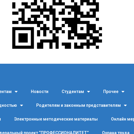
ентам
Новости
Студентам
Прочее
идностью
Родителям и законным представителям
я
Электронные методические материалы
Онлайн ме
деральный проект “ПРОФЕССИОНАЛИТЕТ”
Охрана труда