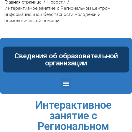
Главная страница
/
Новости
/
Интерактивное занятие с Региональном центром
информационной безопасности молодежи и
психологической помощи
Сведения об образовательной
организации
Структура и органы управления образовательной организацией
Материально-техническое обеспечение и оснащенность образовательного процесса. Доступная среда
Интерактивное
занятие с
Региональном