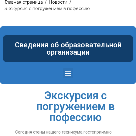
Главная страница
/
Новости
/
Экскурсия с погружением в пофессию
Сведения об образовательной
организации
Структура и органы управления образовательной организацией
Материально-техническое обеспечение и оснащенность образовательного процесса. Доступная среда
Экскурсия с
погружением в
пофессию
Сегодня стены нашего техникума гостеприимно