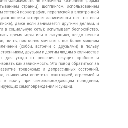
рнет-зависимость не включена. Основные формы
стыванием страниц), шоппингом, использованием
м сетевой порнографии, перепиской в электронной
диагностики интернет-зависимости нет, но если
писке), даже если занимается другими делами, и
ти в социальную сеть); испытывает беспокойство,
тить время игры или в ситуациях, когда нельзя
в, почты; постоянно мечтает о все более мощном
лечений (хобби, встречи с друзьями) в пользу
дственникам, друзьям и другим людям о количестве
нет для ухода от решения текущих проблем и
зовать как зависимость. Это повод обратиться за
азвитие тревожных и депрессивных состояний,
, снижением аппетита, ажитацией, агрессией и
ся к врачу при самоповреждающем поведении,
амирующих самоповреждения и суицид.