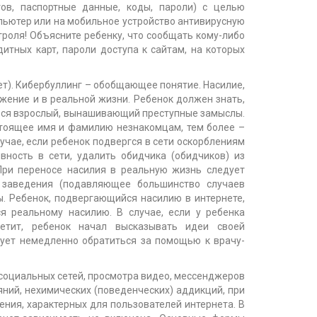
ов, паспортные данные, коды, пароли) с целью
пьютер или на мобильное устройство антивирусную
роля! Объясните ребенку, что сообщать кому-либо
итных карт, пароли доступа к сайтам, на которых
нет). Кибербуллинг – обобщающее понятие. Насилие,
жение и в реальной жизни. Ребенок должен знать,
аться взрослый, вынашивающий преступные замыслы.
стоящее имя и фамилию незнакомцам, тем более –
лучае, если ребенок подвергся в сети оскорблениям
вность в сети, удалить обидчика (обидчиков) из
 При переносе насилия в реальную жизнь следует
 заведения (подавляющее большинство случаев
ы. Ребенок, подвергающийся насилию в интернете,
я реальному насилию. В случае, если у ребенка
петит, ребенок начал высказывать идеи своей
дует немедленно обратиться за помощью к врачу-
 социальных сетей, просмотра видео, мессенджеров
ояний, нехимических (поведенческих) аддикций, при
ния, характерных для пользователей интернета. В