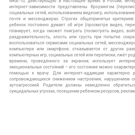
МКБ-10, действующую в настоящее время в России, инте
интернет-зависимости представлены: броузингом (перели
социальных сетей, использованием видеоигр, использование
почте и мессенджерах. Строгих общепринятых критериев 
ребенок постоянно думает об игре (просмотре видео, пере
планирует, когда сможет поиграть (посмотреть видео, вой
раздражительность, злость или грусть при попытке сокра
воспользоваться сервисами социальных сетей, мессенджеро
компьютере или смартфоне; отказывается от других разв
компьютерных игр, социальных сетей или переписки; лжёт ро
времени, проведённого за экраном; использует интер
эмоциональных состояний – его состояние можно охарактери
помощью к врачу. Для интернет-аддикции характерно р
сопровождающихся снижением настроения, нарушением сна
аутоагрессией. Родители должны немедленно обратить
суицидальных угрозах, посещении ребенком ресурсов, рекл