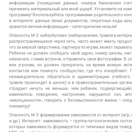
информации (похищение данных: номера банковских счет
причинить материальный или иной ущерб. Установите на ком
программу! Воспользуйтесь программами родительского конт
в интернете данные своих документов, секретные коды кред
хранится личная информация – категорически нельзя!
Опасность № 2: кибербуллинг (кибернасилие, травля в интер
распространяющееся через сеть, часто может иметь продол
что за маской сверстника, партнера по играм, может скрыв
Ребенок не должен сообщать свой адрес, номер школы, на
назначать с ними встречи, отправлять свои фотографии. В с
или угрозам, он должен прекратить на время всякую акти
контактов или покинуть сообщество, где его оскорбляют.
незамедлительно обратиться в администрацию учебного
травли происходит в школе) и в правоохранительные орган
страдает ничуть не меньше, чем ребенок, подвергающийс
изменилось поведение, настроение, нарушился сон, ап
«малоценности», говорить о бессмысленности жизни – сле
психиатру!
Опасность № 3: формирование зависимости от интернет (игр,
и др.). Интернет- зависимость – группа патологических сост
которых зависимость формируется от типичных видов поведе