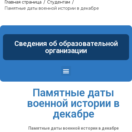
Главная страница
/
Студентам
/
Памятные даты военной истории в декабре
Сведения об образовательной
организации
Структура и органы управления образовательной организацией
Материально-техническое обеспечение и оснащенность образовательного процесса. Доступная среда
Памятные даты
военной истории в
декабре
Памятные даты военной истории в декабре