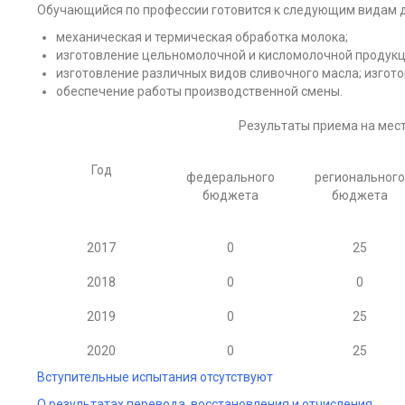
Обучающийся по профессии готовится к следующим видам д
механическая и термическая обработка молока;
изготовление цельномолочной и кисломолочной продукц
изготовление различных видов сливочного масла; изгот
обеспечение работы производственной смены.
Результаты приема на мес
Год
федерального
региональног
бюджета
бюджета
2017
0
25
2018
0
0
2019
0
25
2020
0
25
Вступительные испытания отсутствуют
О результатах перевода, восстановления и отчисления