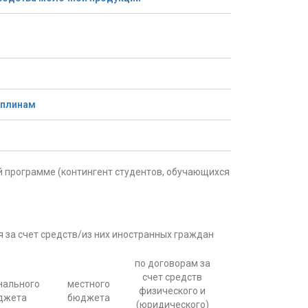
иплинам
 программе (контингент студентов, обучающихся
 за счет средств/из них иностранных граждан
по договорам за
счет средств
нального
местного
физического и
джета
бюджета
(юридического)