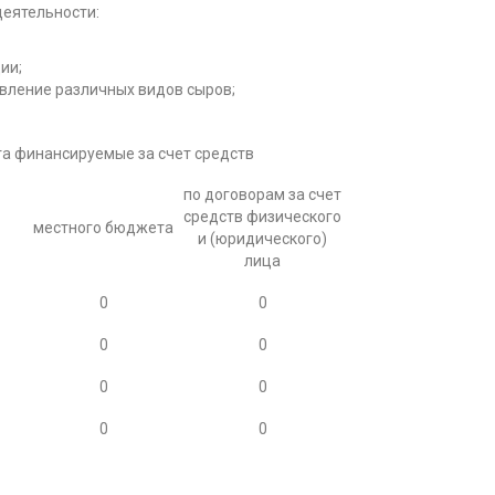
еятельности:
ии;
овление различных видов сыров;
та финансируемые за счет средств
по договорам за счет
о
средств физического
местного бюджета
и (юридического)
лица
0
0
0
0
0
0
0
0